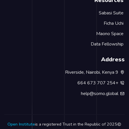
Resource
Sabasi Suit
Ficha Uch
Maono Spac
Data Fellowshi
Addres
9 Riverside, Nairobi, Kenya
+254 707 673 664
help@somo.global
Open Institute
is a registered Trust in the Republic of
2025